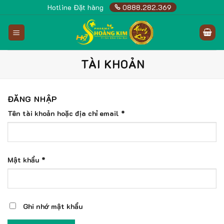
Skip
Hotline Đặt hàng
0888.282.369
to
content
TÀI KHOẢN
ĐĂNG NHẬP
Bắt
Tên tài khoản hoặc địa chỉ email
*
buộc
Bắt
Mật khẩu
*
buộc
Ghi nhớ mật khẩu