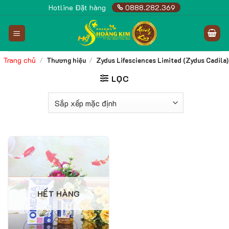
Skip
Hotline Đặt hàng
0888.282.369
to
content
Trang chủ
/
Thương hiệu
/
Zydus Lifesciences Limited (Zydus Cadila)
LỌC
HẾT HÀNG