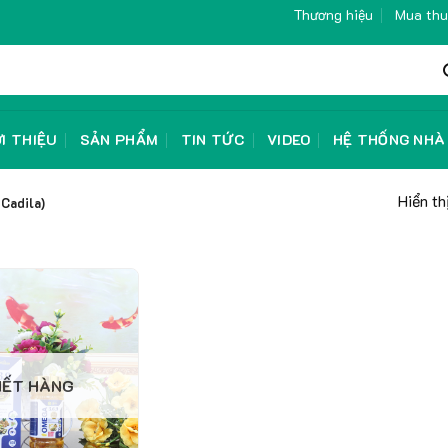
Thương hiệu
Mua thu
ỚI THIỆU
SẢN PHẨM
TIN TỨC
VIDEO
HỆ THỐNG NHÀ
Hiển th
 Cadila)
HẾT HÀNG