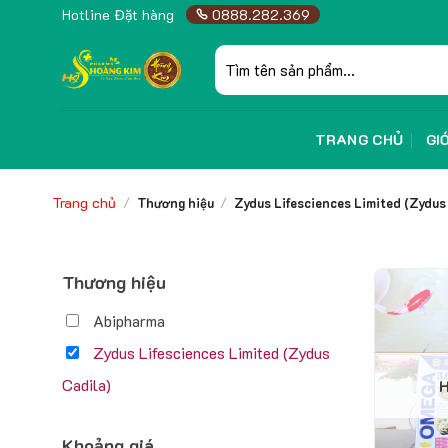
Skip
Hotline Đặt hàng
0888.282.369
to
Tìm
content
kiếm:
TRANG CHỦ
GI
Trang chủ
/
Thương hiệu
/
Zydus Lifesciences Limited (Zydus
Thương hiệu
Abipharma
Zydus Lifesciences Limited (Zydus
Cadila)
Khoảng giá